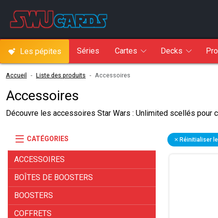
Séries
Cartes
Decks
Pro
Les pépites
Accueil
Liste des produits
Accessoires
Accessoires
Découvre les accessoires Star Wars : Unlimited scellés pour co
Filtres et critères de recherche
Résultats de la recherche
CATÉGORIES
Réinitialiser le
ACCESSOIRES
BOÎTES DE BOOSTERS
BOOSTERS
COFFRETS