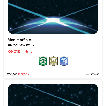
Mon mofficiel
SEC•FR - 009/264 - C
210
0
Créé par
sanjipink
03/12/2025