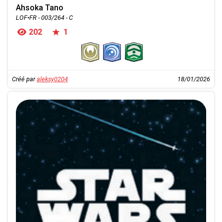
Ahsoka Tano
LOF•FR - 003/264 - C
202
1
Créé par
aleksy0204
18/01/2026