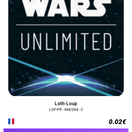
Loth-Loup
LOF•FR - 044/264 - C
0.02€