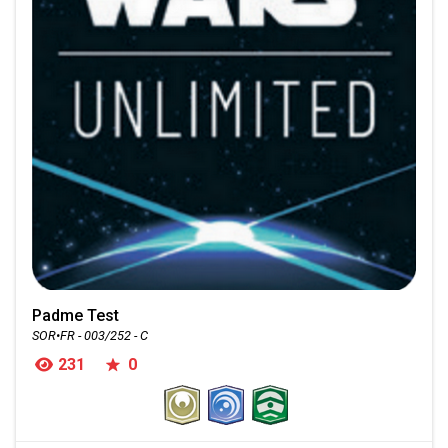
Padme Test
SOR•FR - 003/252 - C
231
0