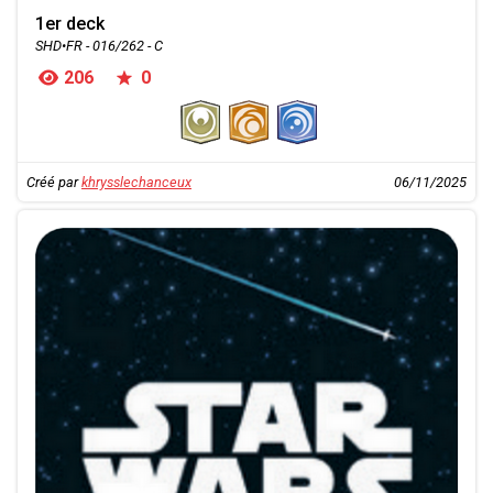
1er deck
SHD•FR - 016/262 - C
206
0
Créé par
khrysslechanceux
06/11/2025