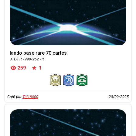
lando base rare 70 cartes
JTL•FR - 999/262 - R
259
1
Créé par
Titi18000
20/09/2025