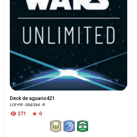
Deck de aguario421
LOF•FR - 004/264 - R
271
0